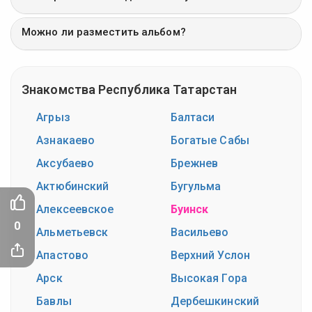
Можно ли разместить альбом?
Знакомства Республика Татарстан
Агрыз
Балтаси
Азнакаево
Богатые Сабы
Аксубаево
Брежнев
Актюбинский
Бугульма
Алексеевское
Буинск
0
Альметьевск
Васильево
Апастово
Верхний Услон
Арск
Высокая Гора
Бавлы
Дербешкинский