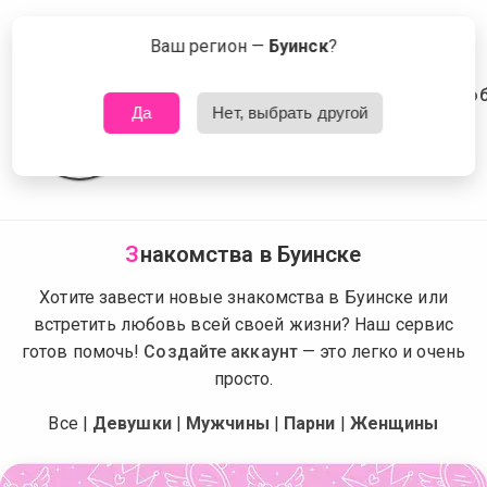
Сейчас знакомятся в Буинске
Что это?
Ваш регион —
Буинск
?
Да
Нет, выбрать другой
З
накомства в Буинске
Хотите завести новые знакомства в Буинске или
встретить любовь всей своей жизни? Наш сервис
готов помочь!
Создайте аккаунт
— это легко и очень
просто.
Все
|
Девушки
|
Мужчины
|
Парни
|
Женщины