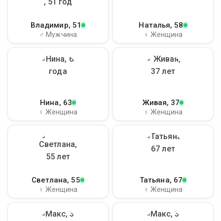
Владимир
, 51
Наталья
, 58
♂ Мужчина
♀ Женщина
Нина
, 63
Живая
, 37
♀ Женщина
♀ Женщина
Светлана
, 55
Татьяна
, 67
♀ Женщина
♀ Женщина