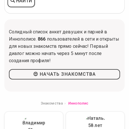
НАЙТИ
Солидный список анкет девушек и парней в
Иннополисе.
866
пользователей в сети и открыты
для новых знакомств прямо сейчас! Первый
диалог можно начать через 5 минут после
создания профиля!
😍 НАЧАТЬ ЗНАКОМСТВА
Знакомства
Иннополис