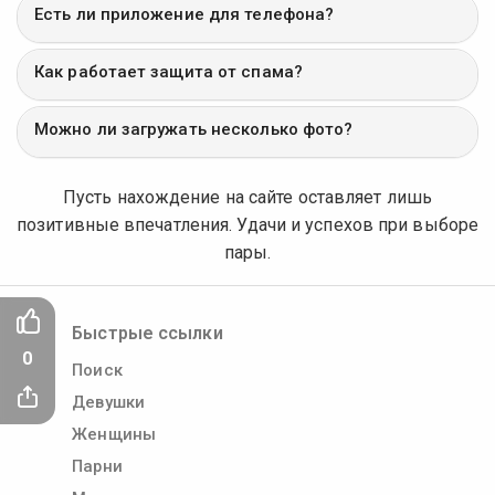
Есть ли приложение для телефона?
Как работает защита от спама?
Можно ли загружать несколько фото?
Пусть нахождение на сайте оставляет лишь
позитивные впечатления. Удачи и успехов при выборе
пары.
Быстрые ссылки
0
Поиск
Девушки
Женщины
Парни