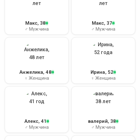
Макс
, 38
Макс
, 37
♂ Мужчина
♂ Мужчина
Анжелика
, 48
Ирина
, 52
♀ Женщина
♀ Женщина
Алекс
, 41
валерий
, 38
♂ Мужчина
♂ Мужчина