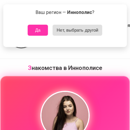
✨
🤩
💓
🥂
✨
️‍🩹
Сейчас знакомятся в Иннополисе
Что это?
Ваш регион —
Иннополис
?
Да
Нет, выбрать другой
💌
🥂
🤍
😘
З
накомства в Иннополисе
🔥
🌷
💙