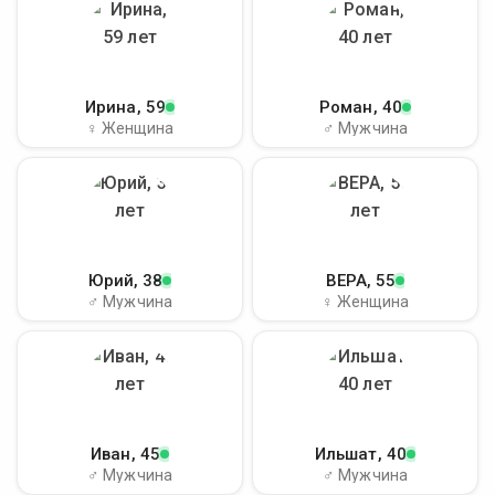
Ирина
, 59
Роман
, 40
♀ Женщина
♂ Мужчина
Юрий
, 38
ВЕРА
, 55
♂ Мужчина
♀ Женщина
Иван
, 45
Ильшат
, 40
♂ Мужчина
♂ Мужчина