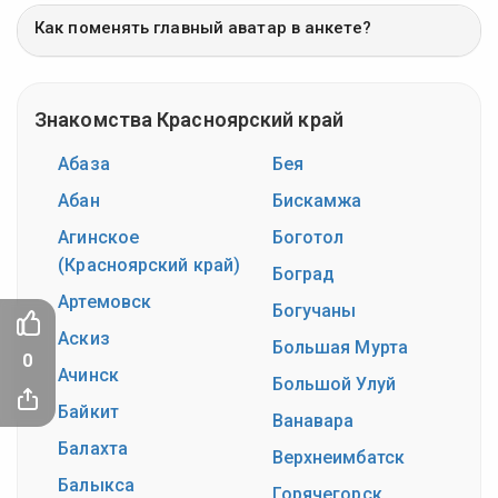
Как поменять главный аватар в анкете?
Знакомства Красноярский край
Абаза
Бея
Абан
Бискамжа
Агинское
Боготол
(Красноярский край)
Боград
Артемовск
Богучаны
Аскиз
Большая Мурта
0
Ачинск
Большой Улуй
Байкит
Ванавара
Балахта
Верхнеимбатск
Балыкса
Горячегорск