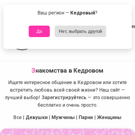
Сейчас знакомятся в Кедровом
Что это?
Ваш регион —
Кедровый
?
Да
Нет, выбрать другой
З
накомства в Кедровом
Ищете интересное общение в Кедровом или хотите
встретить любовь всей своей жизни? Наш сайт —
лучший выбор!
Зарегистрируйтесь
— это совершенно
бесплатно и очень просто.
Все
|
Девушки
|
Мужчины
|
Парни
|
Женщины