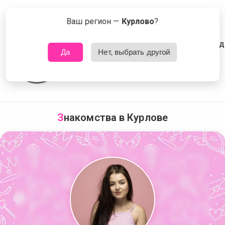
Сейчас знакомятся в Курлове
Что это?
Ваш регион —
Курлово
?
Да
Нет, выбрать другой
З
накомства в Курлове