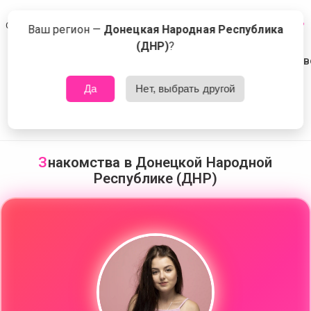
Сейчас знакомятся в Донецкой Народной Республике (ДНР)
Что это?
Ваш регион —
Донецкая Народная Республика
💖
💋
(ДНР)
?
🧡
⚡
🥰
🧡
Да
Нет, выбрать другой
❤️‍🔥
З
накомства в Донецкой Народной
💚
🤩
Республике (ДНР)
😘
💐