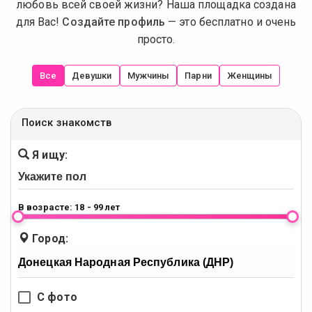
любовь всей своей жизни? Наша площадка создана
для Вас!
Создайте профиль
— это бесплатно и очень
просто.
Все
Девушки
Мужчины
Парни
Женщины
Поиск знакомств
Я ищу:
В возрасте:
18 - 99 лет
Город:
С фото