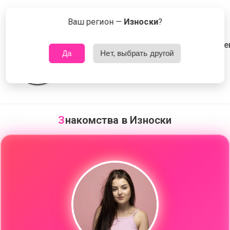
🌷
️‍🔥
🥂
❤️‍🩹
😍
Сейчас знакомятся в Износки
Что это?
Ваш регион —
Износки
?
🤍
💫
💙
💫
Да
Нет, выбрать другой
❤️‍🩹
💋
😘
З
накомства в Износки
❤️
💕