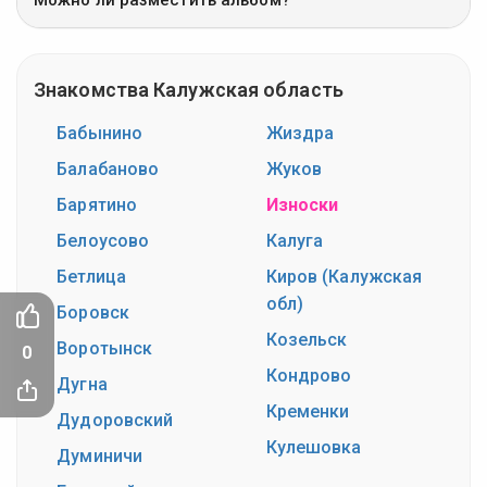
Знакомства Калужская область
Бабынино
Жиздра
Балабаново
Жуков
Барятино
Износки
Белоусово
Калуга
Бетлица
Киров (Калужская
обл)
Боровск
Козельск
Воротынск
0
Кондрово
Дугна
Кременки
Дудоровский
Кулешовка
Думиничи