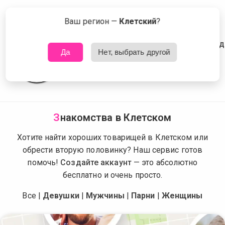
Сейчас знакомятся в Клетском
Что это?
Ваш регион —
Клетский
?
Да
Нет, выбрать другой
З
накомства в Клетском
Хотите найти хороших товарищей в Клетском или
обрести вторую половинку? Наш сервис готов
помочь!
Создайте аккаунт
— это абсолютно
бесплатно и очень просто.
Все
|
Девушки
|
Мужчины
|
Парни
|
Женщины