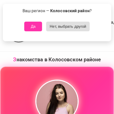
💫
❤️‍🔥
⭐
Сейчас знакомятся в Колосовском районе
Что это?
💞
Ваш регион —
Колосовский район
?
⭐
Да
Нет, выбрать другой
💍
🌹
🤎
🔥
🖤
З
накомства в Колосовском районе
🤍
😍