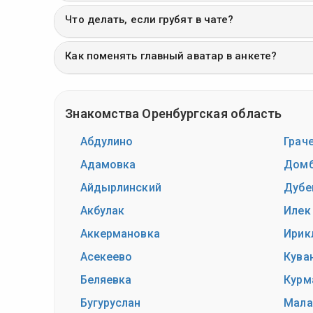
Что делать, если грубят в чате?
Как поменять главный аватар в анкете?
Знакомства Оренбургская область
Абдулино
Грач
Адамовка
Домб
Айдырлинский
Дубе
Акбулак
Илек
Аккермановка
Ирик
Асекеево
Кува
Беляевка
Курм
Бугуруслан
Мала