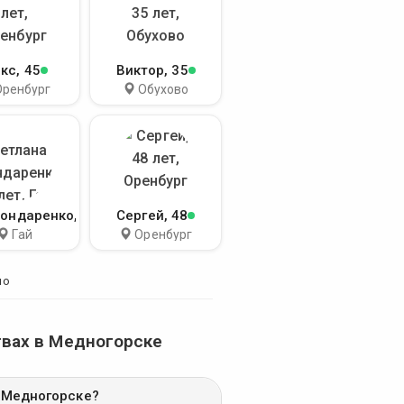
кс
, 45
Виктор
, 35
Оренбург
Обухово
Бондаренко
, 55
Сергей
, 48
Гай
Оренбург
но
твах в Медногорске
 Медногорске?