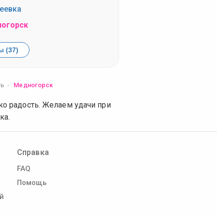
еевка
огорск
 (37)
ть
Медногорск
ко радость. Желаем удачи при
ка.
Справка
FAQ
Помощь
й