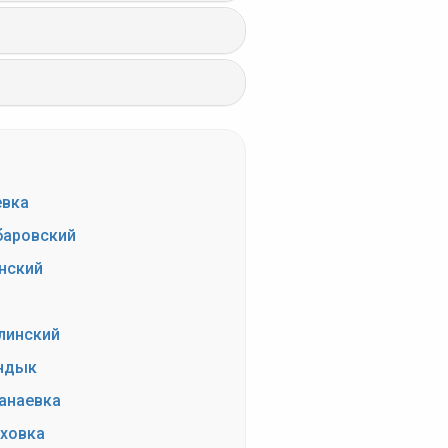
евка
аровский
нский
линский
ндык
анаевка
ховка