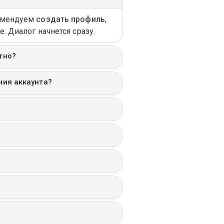
комендуем
создать профиль
,
. Диалог начнется сразу.
тно?
ния аккаунта?