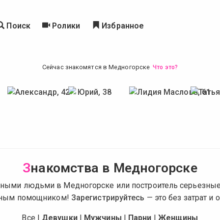
Поиск
Ролики
Избранное
Сейчас знакомятся в Медногорске
Что это?
З
накомства в Медногорске
есными людьми в Медногорске или построитель серьезные
рным помощником!
Зарегистрируйтесь
— это без затрат и 
Все
|
Девушки
|
Мужчины
|
Парни
|
Женщины