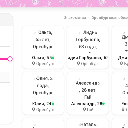
Знакомства
Оренбургская обла
Ольга
, 55
Лидия Горбунова
, 63
Дми
Оренбург
Оренбург
Б
Юлия
, 24
Александр
, 28
Ел
Оренбург
Гай