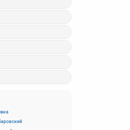
евка
аровский