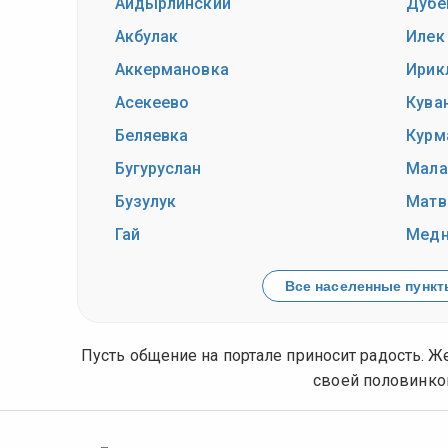
Айдырлинский
Дубе
Акбулак
Илек
Аккермановка
Ирик
Асекеево
Кува
Беляевка
Курм
Бугуруслан
Мала
Бузулук
Матв
Гай
Медн
Все населенные пункты
Пусть общение на портале приносит радость. Ж
своей половинко