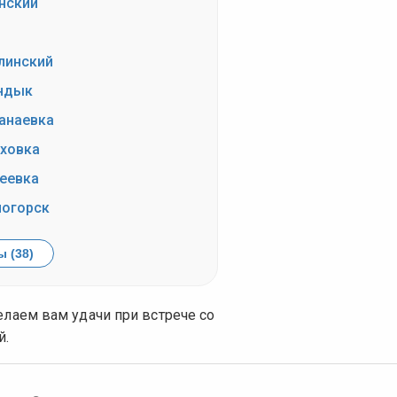
нский
линский
ндык
анаевка
ховка
еевка
огорск
 (38)
елаем вам удачи при встрече со
й.