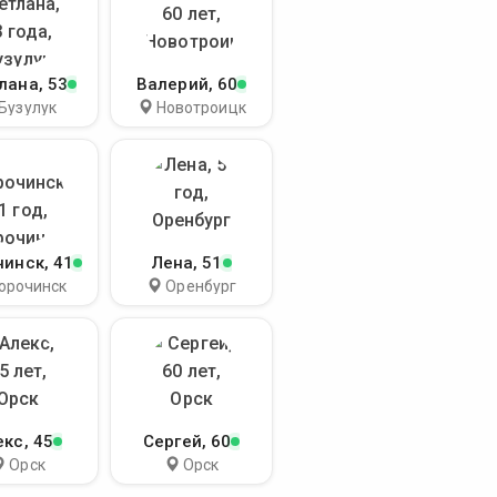
лана
, 53
Валерий
, 60
Бузулук
Новотроицк
чинск
, 41
Лена
, 51
орочинск
Оренбург
екс
, 45
Сергей
, 60
Орск
Орск