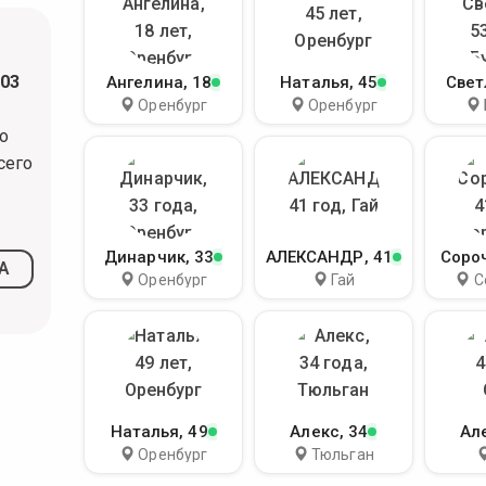
03
Ангелина
, 18
Наталья
, 45
Свет
Оренбург
Оренбург
о
сего
Динарчик
, 33
АЛЕКСАНДР
, 41
Соро
А
Оренбург
Гай
С
Наталья
, 49
Алекс
, 34
Ал
Оренбург
Тюльган