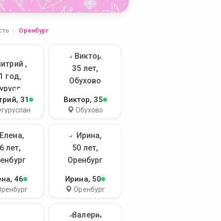
сть
Оренбург
трий
, 31
Виктор
, 35
угуруслан
Обухово
ена
, 46
Ирина
, 50
Оренбург
Оренбург