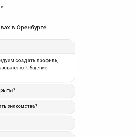
но
вах в Оренбурге
ендуем
создать профиль
,
ьзователю. Общение
крыты?
ать знакомства?