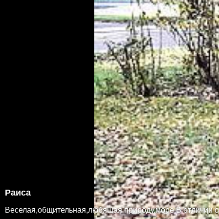
Раиса
Веселая,общительная,любящая природу,море.В отличии от