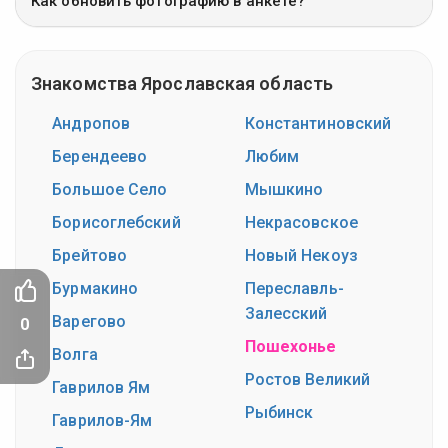
Как обновить фотографию в анкете?
Знакомства Ярославская область
Андропов
Константиновский
Берендеево
Любим
Большое Село
Мышкино
Борисоглебский
Некрасовское
Брейтово
Новый Некоуз
Бурмакино
Переславль-
Залесский
Варегово
0
Пошехонье
Волга
Ростов Великий
Гаврилов Ям
Рыбинск
Гаврилов-Ям