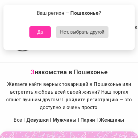
Сейчас знакомятся в Пошехонье
Что это?
Ваш регион —
Пошехонье
?
Да
Нет, выбрать другой
З
накомства в Пошехонье
Желаете найти верных товарищей в Пошехонье или
встретить любовь всей своей жизни? Наш портал
станет лучшим другом!
Пройдите регистрацию
— это
доступно и очень просто.
Все
|
Девушки
|
Мужчины
|
Парни
|
Женщины