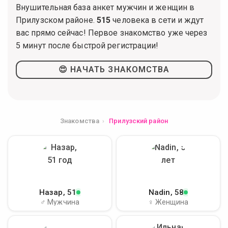
Внушительная база анкет мужчин и женщин в
Прилузском районе.
515
человека в сети и ждут
вас прямо сейчас! Первое знакомство уже через
5 минут после быстрой регистрации!
😍 НАЧАТЬ ЗНАКОМСТВА
Знакомства
Прилузский район
Назар
, 51
Nadin
, 58
♂ Мужчина
♀ Женщина