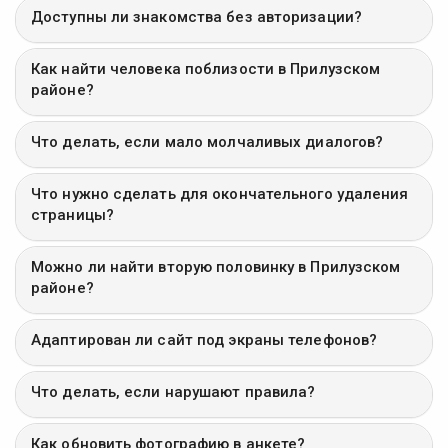
Доступны ли знакомства без авторизации?
Как найти человека поблизости в Прилузском
районе?
Что делать, если мало молчаливых диалогов?
Что нужно сделать для окончательного удаления
страницы?
Можно ли найти вторую половинку в Прилузском
районе?
Адаптирован ли сайт под экраны телефонов?
Что делать, если нарушают правила?
Как обновить фотографию в анкете?