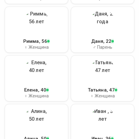
Римма
, 56
Даня
, 22
♀ Женщина
♂ Парень
Елена
, 40
Татьяна
, 47
♀ Женщина
♀ Женщина
Алина
, 50
Иван
, 36