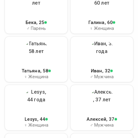
Бека
, 25
Галина
, 60
♂ Парень
♀ Женщина
Татьяна
, 58
Иван
, 32
♀ Женщина
♂ Мужчина
Lesys
, 44
Алексей
, 37
♀ Женщина
♂ Мужчина