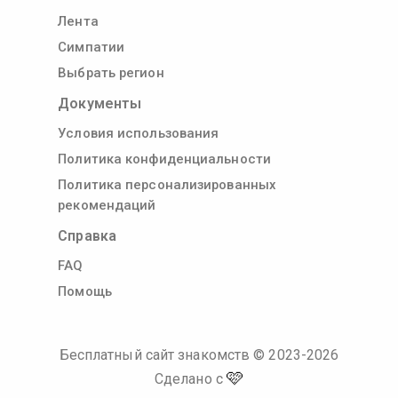
Лента
Симпатии
Выбрать регион
Документы
Условия использования
Политика конфиденциальности
Политика персонализированных
рекомендаций
Справка
FAQ
Помощь
Бесплатный сайт знакомств
© 2023-
2026
🩷
Сделано с