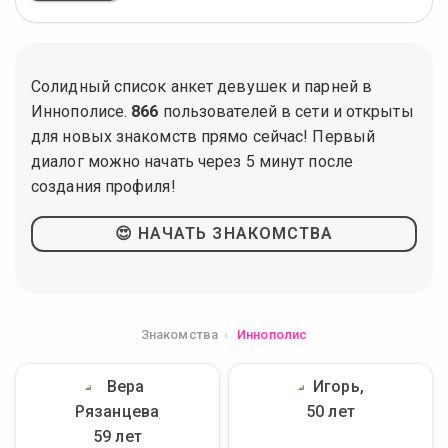
Солидный список анкет девушек и парней в
Иннополисе.
866
пользователей в сети и открыты
для новых знакомств прямо сейчас! Первый
диалог можно начать через 5 минут после
создания профиля!
😍 НАЧАТЬ ЗНАКОМСТВА
Знакомства
Иннополис