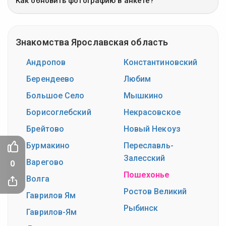
Как обновить фотографию в анкете?
Знакомства Ярославская область
Андропов
Константиновский
Берендеево
Любим
Большое Село
Мышкино
Борисоглебский
Некрасовское
Брейтово
Новый Некоуз
Бурмакино
Переславль-
Залесский
Варегово
0
Пошехонье
Волга
Ростов Великий
Гаврилов Ям
Рыбинск
Гаврилов-Ям