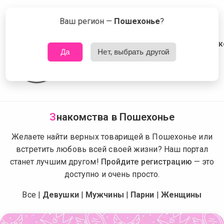
Сейчас знакомятся в Пошехонье
Что это?
Ваш регион —
Пошехонье
?
Да
Нет, выбрать другой
З
накомства в Пошехонье
Желаете найти верных товарищей в Пошехонье или
встретить любовь всей своей жизни? Наш портал
станет лучшим другом!
Пройдите регистрацию
— это
доступно и очень просто.
Все
|
Девушки
|
Мужчины
|
Парни
|
Женщины