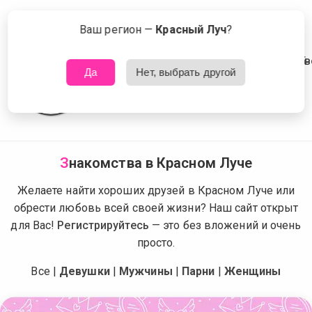
Сейчас знакомятся в Красном Луче
Что это?
Ваш регион —
Красный Луч
?
Да
Нет, выбрать другой
З
накомства в Красном Луче
Желаете найти хороших друзей в Красном Луче или
обрести любовь всей своей жизни? Наш сайт открыт
для Вас!
Регистрируйтесь
— это без вложений и очень
просто.
Все
|
Девушки
|
Мужчины
|
Парни
|
Женщины