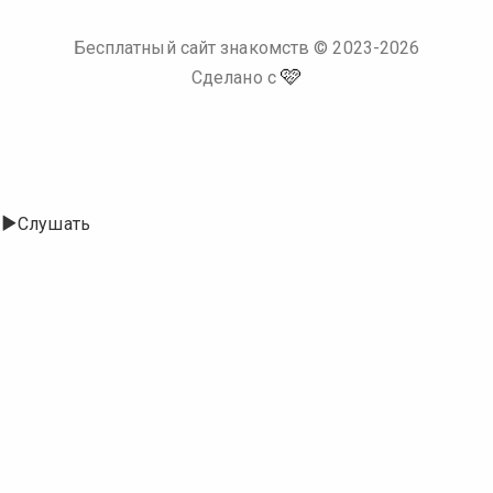
Бесплатный сайт знакомств
© 2023-
2026
🩷
Сделано с
Слушать