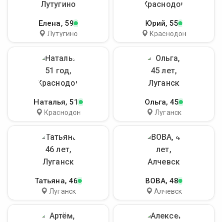
Елена
, 59
Юрий
, 55
Лутугино
Краснодон
Наталья
, 51
Ольга
, 45
Краснодон
Луганск
Татьяна
, 46
ВОВА
, 48
Луганск
Алчевск