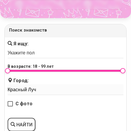
Поиск знакомств
Я ищу:
В возрасте:
18 - 99 лет
Город:
С фото
НАЙТИ