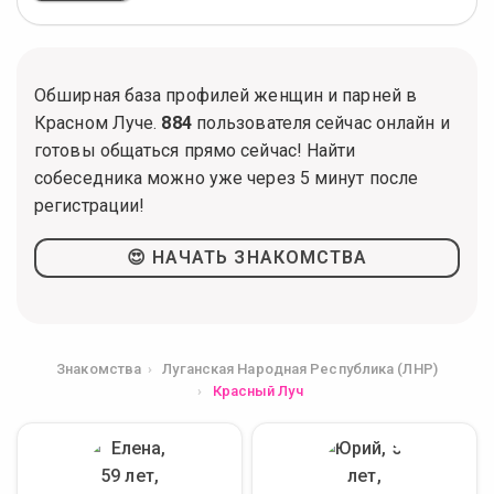
Обширная база профилей женщин и парней в
Красном Луче.
884
пользователя сейчас онлайн и
готовы общаться прямо сейчас! Найти
собеседника можно уже через 5 минут после
регистрации!
😍 НАЧАТЬ ЗНАКОМСТВА
Знакомства
Луганская Народная Республика (ЛНР)
Красный Луч