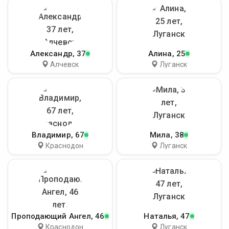
Александр
, 37
Алина
, 25
Алчевск
Луганск
Владимир
, 67
Мила
, 38
Краснодон
Луганск
Проподающий Ангел
, 46
Наталья
, 47
Краснодон
Луганск