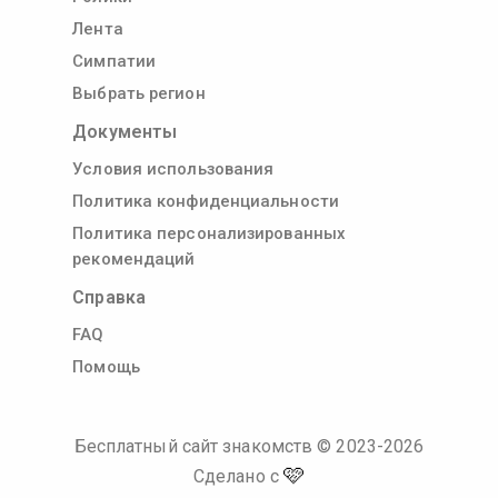
Лента
Симпатии
Выбрать регион
Документы
Условия использования
Политика конфиденциальности
Политика персонализированных
рекомендаций
Справка
FAQ
Помощь
Бесплатный сайт знакомств
© 2023-
2026
🩷
Сделано с