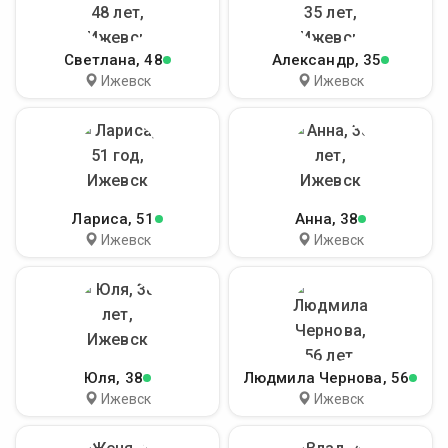
Светлана
, 48
Александр
, 35
Ижевск
Ижевск
Лариса
, 51
Анна
, 38
Ижевск
Ижевск
Юля
, 38
Людмила Чернова
, 56
Ижевск
Ижевск