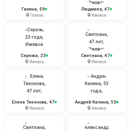
Галина
, 59
Людмила
, 67
Глазов
Ижевск
Сережа
, 23
Светлана
, 47
Ижевск
Ижевск
Елена Тихонова
, 47
Андрей Калина
, 53
Ижевск
Ижевск