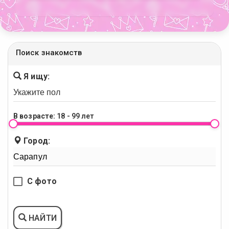
Поиск знакомств
Я ищу:
В возрасте:
18 - 99 лет
Город:
С фото
НАЙТИ