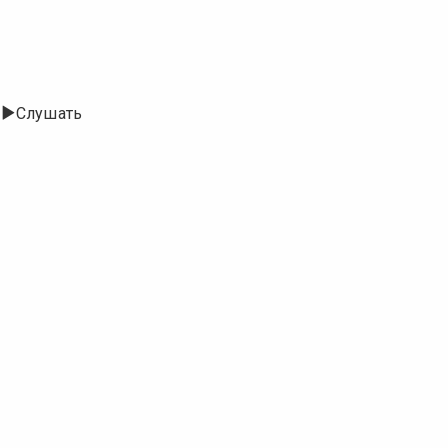
Слушать