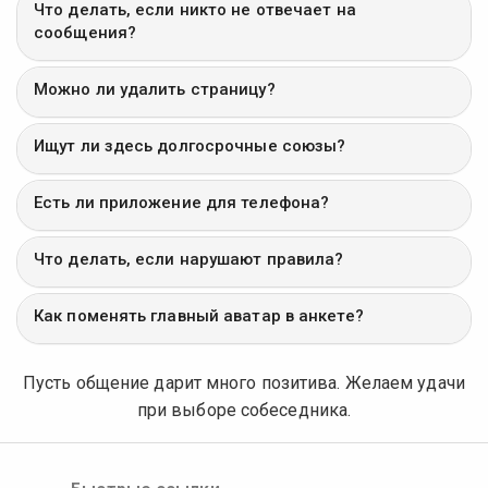
Что делать, если никто не отвечает на
сообщения?
Можно ли удалить страницу?
Ищут ли здесь долгосрочные союзы?
Есть ли приложение для телефона?
Что делать, если нарушают правила?
Как поменять главный аватар в анкете?
Пусть общение дарит много позитива. Желаем удачи
при выборе собеседника.