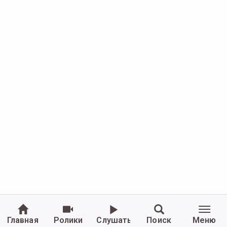
Главная
Ролики
Слушать
Поиск
Меню