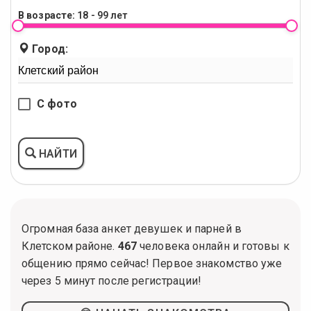
В возрасте:
18 - 99 лет
Город:
С фото
НАЙТИ
Огромная база анкет девушек и парней в
Клетском районе.
467
человека онлайн и готовы к
общению прямо сейчас! Первое знакомство уже
через 5 минут после регистрации!