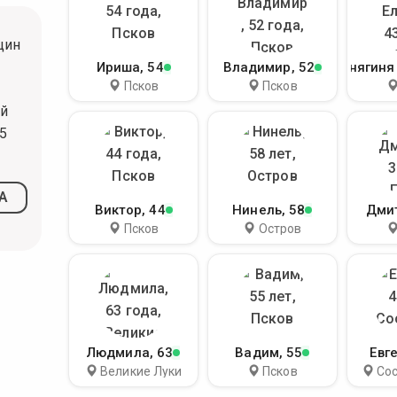
щин
Ириша
, 54
Владимир
, 52
Княгиня
Псков
Псков
ый
5
А
Виктор
, 44
Нинель
, 58
Дми
Псков
Остров
Людмила
, 63
Вадим
, 55
Евг
Великие Луки
Псков
Со