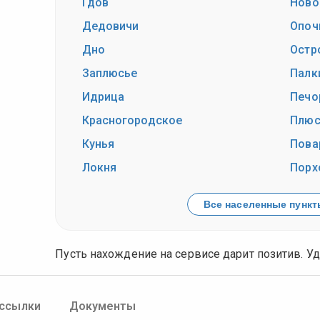
Гдов
Ново
Дедовичи
Опоч
Дно
Остр
Заплюсье
Палк
Идрица
Печо
Красногородское
Плюс
Кунья
Пова
Локня
Порх
Все населенные пункты
Пусть нахождение на сервисе дарит позитив. Уд
ссылки
Документы