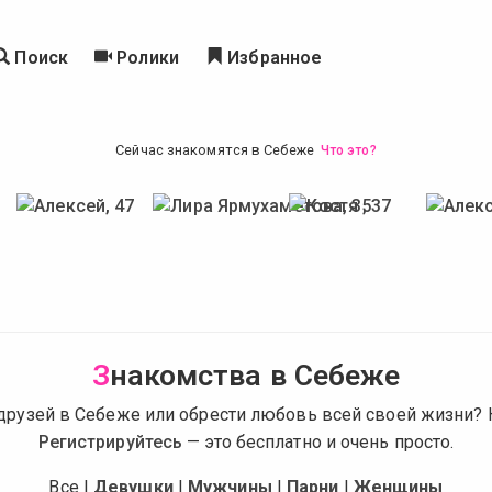
Поиск
Ролики
Избранное
Сейчас знакомятся в Себеже
Что это?
З
накомства в Себеже
друзей в Себеже или обрести любовь всей своей жизни? Н
Регистрируйтесь
— это бесплатно и очень просто.
Все
|
Девушки
|
Мужчины
|
Парни
|
Женщины