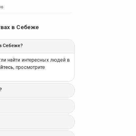
но
твах в Себеже
в Себеже?
гли найти интересных людей в
уйтесь
, просмотрите
?