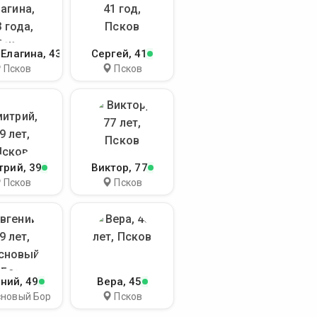
 Елагина
, 43
Сергей
, 41
Псков
Псков
трий
, 39
Виктор
, 77
Псков
Псков
ений
, 49
Вера
, 45
сновый Бор
Псков