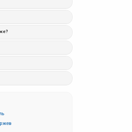
еже?
ль
ржев