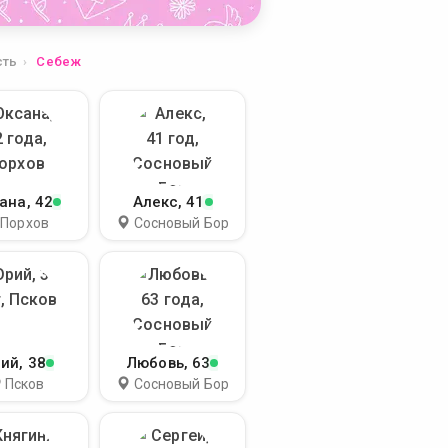
сть
Себеж
ана
, 42
Алекс
, 41
Порхов
Сосновый Бор
ий
, 38
Любовь
, 63
Псков
Сосновый Бор