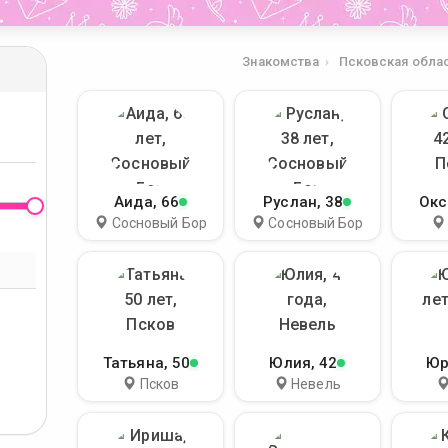
Знакомства
Псковская обла
Аида
, 66
Руслан
, 38
Окс
Сосновый Бор
Сосновый Бор
Татьяна
, 50
Юлия
, 42
Юр
Псков
Невель