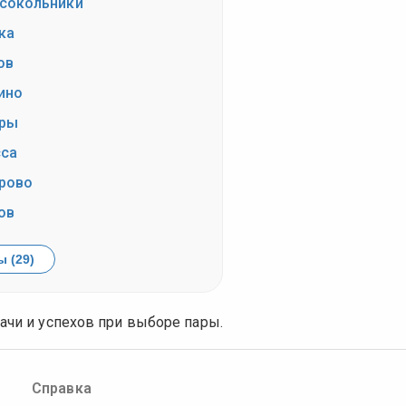
сокольники
ка
ов
ино
ры
са
рово
ов
 (29)
ачи и успехов при выборе пары.
Справка