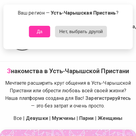
Сейчас знакомятся в Усть-Чарышской Пристани
Что это?
Ваш регион —
Усть-Чарышская Пристань
?
Да
Нет, выбрать другой
З
накомства в Усть-Чарышской Пристани
Мечтаете расширить круг общения в Усть-Чарышской
Пристани или обрести любовь всей своей жизни?
Наша платформа создана для Вас!
Зарегистрируйтесь
— это без затрат и очень просто.
Все
|
Девушки
|
Мужчины
|
Парни
|
Женщины