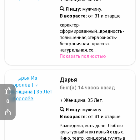
Я ищу:
мужчину.
В возрасте:
от 31 и старше
характер-
сформированный...вредность-
повышенная,стервозность-
безграничная...красота-
натуральная, со...
Показать полностью
Дарья
был(а) 14 часов назад
♀ Женщина. 35 Лет.
0
Я ищу:
мужчину.
В возрасте:
от 31 и старше
Разведена, есть дочь. Люблю
культурный и активный отдых.
Кино, театр, концерты, гулять в