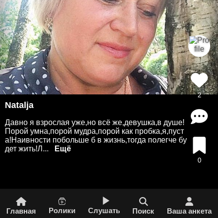
2
Natalja
Давно я взрослая уже,но всё же,девушка,в душе!
Порой умна,порой мудра,порой как пробка,я,пуст
а!Наивности побольше б в жизнь,тогда полегче бу
дет жить!Л...
0
Ролики
Слушать
Главная
Поиск
Ваша анкета