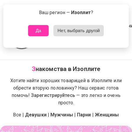
Сейчас знакомятся в Изоплите
Что это?
Ваш регион —
Изоплит
?
Да
Нет, выбрать другой
З
накомства в Изоплите
Хотите найти хороших товарищей в Изоплите или
обрести вторую половинку? Наш сервис готов
помочь!
Зарегистрируйтесь
— это легко и очень
просто.
Все
|
Девушки
|
Мужчины
|
Парни
|
Женщины