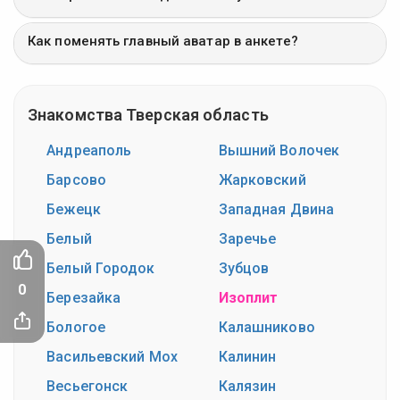
Как поменять главный аватар в анкете?
Знакомства Тверская область
Андреаполь
Вышний Волочек
Барсово
Жарковский
Бежецк
Западная Двина
Белый
Заречье
Белый Городок
Зубцов
0
Березайка
Изоплит
Бологое
Калашниково
Васильевский Мох
Калинин
Весьегонск
Калязин