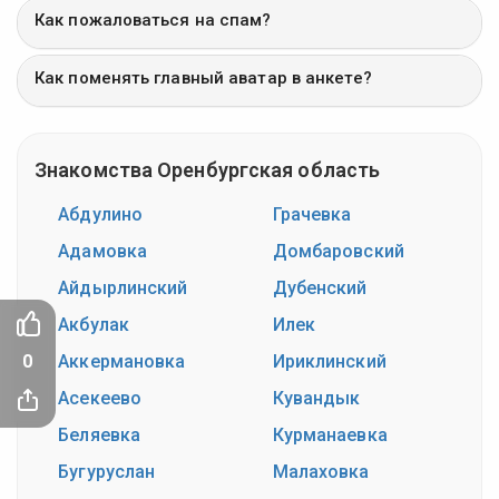
Как пожаловаться на спам?
Как поменять главный аватар в анкете?
Знакомства Оренбургская область
Абдулино
Грачевка
Адамовка
Домбаровский
Айдырлинский
Дубенский
Акбулак
Илек
Аккермановка
Ириклинский
0
Асекеево
Кувандык
Беляевка
Курманаевка
Бугуруслан
Малаховка