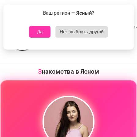
😍
Сейчас знакомятся в Ясном
Что это?
Ваш регион —
Ясный
?
💕
❤️‍🩹
🤍
Да
Нет, выбрать другой
🖤
🖤
💖
❤️‍🔥
✨
З
накомства в Ясном
🤍
🖤